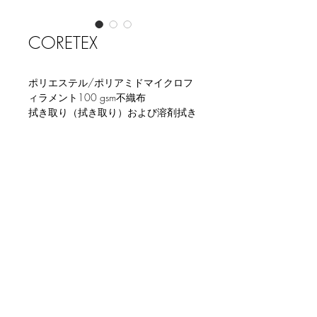
CORETEX
ポリエステル/ポリアミドマイクロフ
ィラメント100 gsm不織布
拭き取り（拭き取り）および溶剤拭き
取り（拭き取り）
独自の特許取得済みマイクロフィラメ
ント技術
超高速吸収が可能かつ取り込んだほこ
り等が落ちにくい点が特徴
© 2019 by Nikko Trading